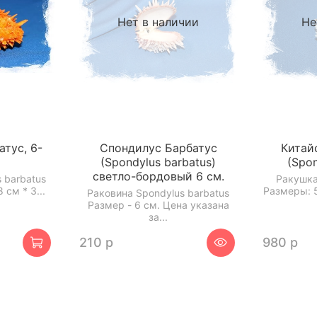
Нет в наличии
Не
тус, 6-
Спондилус Барбатус
Китай
(Spondylus barbatus)
(Spon
светло-бордовый 6 см.
 barbatus
Ракушка 
 см * 3...
Размеры: 5
Раковина Spondylus barbatus
Размер - 6 см. Цена указана
за...
210 р
980 р