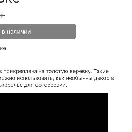
 р
 в наличии
ке
в прикреплена на толстую веревку. Такие
можно использовать, как необычны декор в
жерелье для фотосессии.