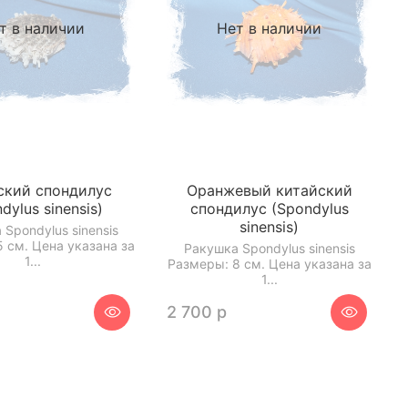
т в наличии
Нет в наличии
ский спондилус
Оранжевый китайский
dylus sinensis)
спондилус (Spondylus
sinensis)
Spondylus sinensis
 см. Цена указана за
Ракушка Spondylus sinensis
1...
Размеры: 8 см. Цена указана за
1...
2 700 р