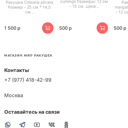
cumingii Размеры: 12 см
Ракушка Cristaria plicata
Ра
- 15 см. Цена...
Размер - 25 см * 14,5
margar
см...
- 12 с
1 500 р
500 р
500 р
МАГАЗИН МИР РАКУШЕК
Контакты
+7 (977) 418-42-99
Москва
Оставайтесь на связи