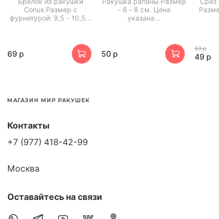
Брелок из ракушки
Ракушка рапаны Размер
Срез
Conus Размер с
- 6 - 8 см. Цена
Разме
фурнитурой: 9,5 - 10,5...
указана...
50 р
69 р
50 р
49 р
МАГАЗИН МИР РАКУШЕК
Контакты
+7 (977) 418-42-99
Москва
Оставайтесь на связи