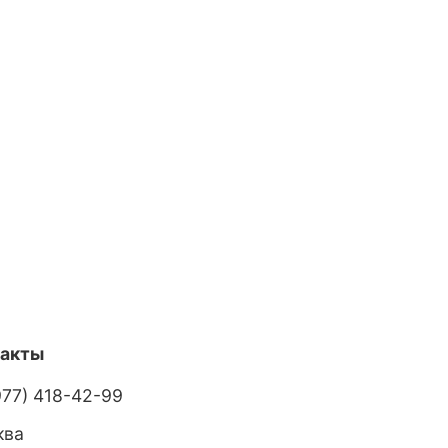
такты
977) 418-42-99
ква