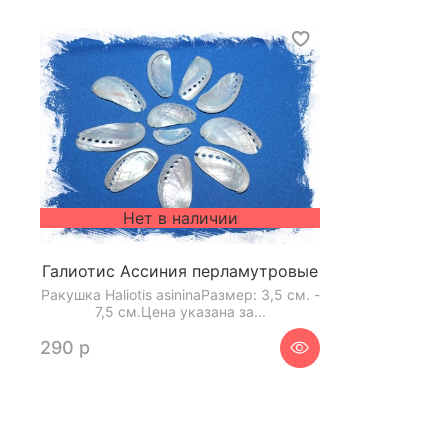
Нет в наличии
Галиотис Ассиния перламутровые
Ракушка Haliotis asininaРазмер: 3,5 см. -
7,5 см.Цена указана за...
290 р