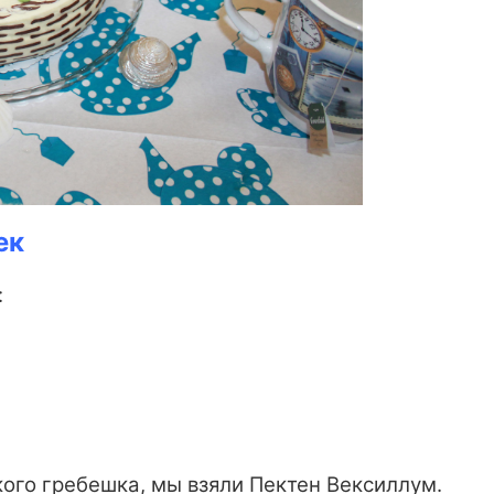
ек
:
ого гребешка, мы взяли Пектен Вексиллум.